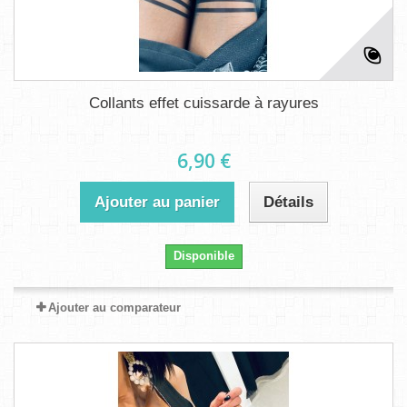
Collants effet cuissarde à rayures
6,90 €
Ajouter au panier
Détails
Disponible
Ajouter au comparateur