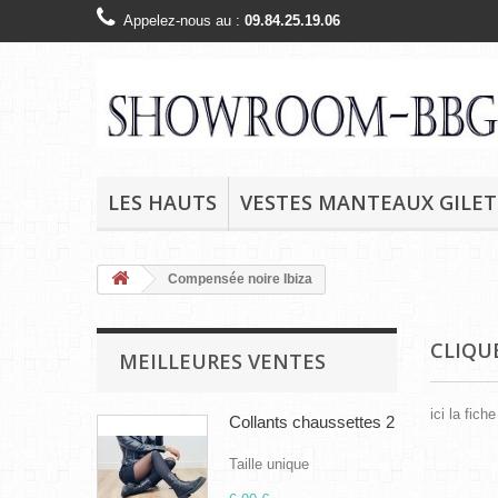
Appelez-nous au :
09.84.25.19.06
LES HAUTS
VESTES MANTEAUX GILET
Compensée noire Ibiza
CLIQUE
MEILLEURES VENTES
ici la fiche
Collants chaussettes 2
Taille unique
Pas de 