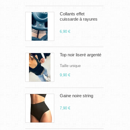
Collants effet
cuissarde à rayures
6,90 €
Top noir liseré argenté
Taille unique
9,90 €
Gaine noire string
7,90 €