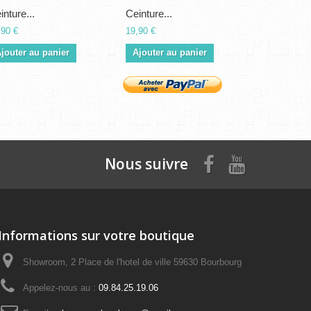
inture...
Ceinture...
Ceinture...
,90 €
19,90 €
19,90 €
jouter au panier
Ajouter au panier
Ajouter a
Nous suivre
Informations sur votre boutique
Showroom, 2 Place de l'hotel de ville 59630 Bourbourg
Appelez-nous au :
09.84.25.19.06