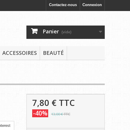
Contactez-nous
Connexion
Panier
(vide)
ACCESSOIRES
BEAUTÉ
7,80 €
TTC
-40%
13,00 €
TTC
terest