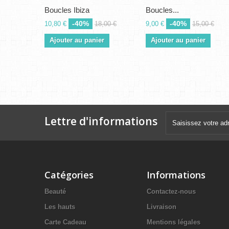
Boucles Ibiza
Boucles...
-40%
-40%
10,80 €
18,00 €
9,00 €
15,00 €
Ajouter au panier
Ajouter au panier
Lettre d'informations
Catégories
Informations
Beauté
Contactez-nous
Les hauts
Livraison
Carte Cadeau
Mentions légales