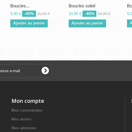
Boucles...
Boucles soleil
Bo
-40%
-40%
9,00 €
15,00 €
10,80 €
18,00 €
9,
Ajouter au panier
Ajouter au panier
A
Mon compte
Mes commandes
Mes avoirs
Mes adresses